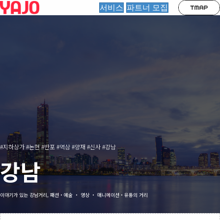
서비스
파트너 모집
#지하상가 #논현 #반포 #역삼 #양재 #신사 #강남
강남
이야기가 있는 강남거리, 패션・예술 ・ 영상 ・ 애니메이션・유통의 거리