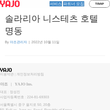
서비스
파트너 모집
솔라리아 니스테츠 호텔
명동
By
야조관리자
|
2022년 10월 11일
이용약관
|
개인정보처리방침
야조 | YAJO Ins.
대표 : 정성진
사업자등록번호 : 224-81-69303
서울특별시 중구 을지로 50, 20층
50, Eulji-ro, Jung-gu, Seoul, Republic of Korea